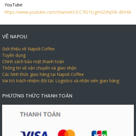
YouTube:
https://www.youtube.com/channel/UCC7lG1tcgmGS9q5Ib-d694A
VỀ NAPOLI
Giới thiệu về Napoli Coffee
Tuyển dụng
Chính sách bảo mật thanh toán
Thông tin về vận chuyển và giao nhận
Các hình thức giao hàng tại Napoli Coffee
Vai trò trách nhiệm đối tác Logistics và nhân viên giao hàng
PHƯƠNG THỨC THANH TOÁN