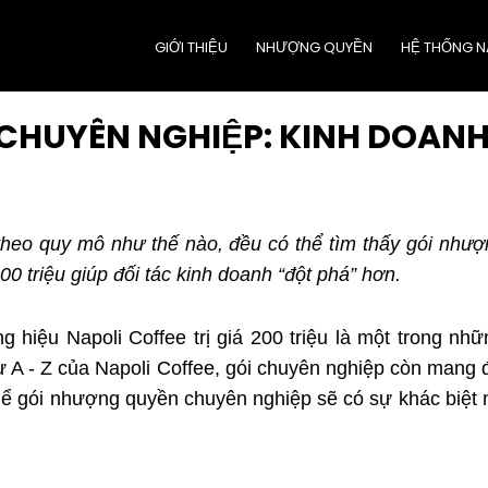
GIỚI THIỆU
NHƯỢNG QUYỀN
HỆ THỐNG N
HUYÊN NGHIỆP: KINH DOANH
theo quy mô như thế nào, đều có thể tìm thấy gói nhượ
0 triệu giúp đối tác kinh doanh “đột phá” hơn.
iệu Napoli Coffee trị giá 200 triệu là một trong nhữ
ừ A - Z của Napoli Coffee, gói chuyên nghiệp còn mang
hể gói nhượng quyền chuyên nghiệp sẽ có sự khác biệt 