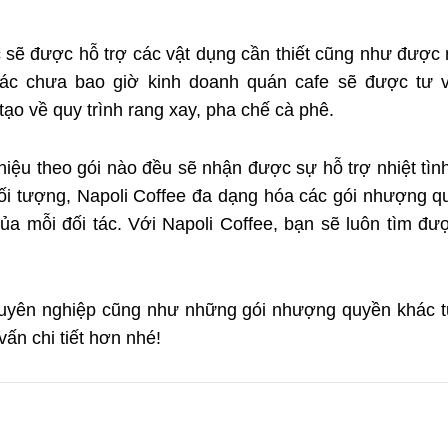
tác sẽ được hỗ trợ các vật dụng cần thiết cũng như được
tác chưa bao giờ kinh doanh quán cafe sẽ được tư v
tạo về quy trình rang xay, pha chế cà phê.
u theo gói nào đều sẽ nhận được sự hỗ trợ nhiệt tình 
đối tượng, Napoli Coffee đa dạng hóa các gói nhượng q
ủa mỗi đối tác. Với Napoli Coffee, bạn sẽ luôn tìm đ
yên nghiệp cũng như những gói nhượng quyền khác từ 
ấn chi tiết hơn nhé!