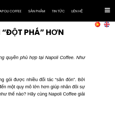
APOLI COFFEE
SẢN PHẨM
TIN TỨC
LIÊN HỆ
 “ĐỘT PHÁ” HƠN
ng quyền phù hợp tại Napoli Coffee. Như
ng gói được nhiều đối tác “săn đón”. Bởi
 đến một quy mô lớn hơn giúp nhân đôi sự
như thế nào? Hãy cùng Napoli Coffee giải