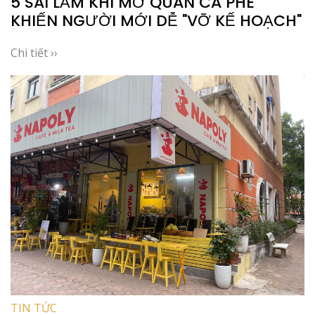
5 SAI LẦM KHI MỞ QUÁN CÀ PHÊ
KHIẾN NGƯỜI MỚI DỄ "VỠ KẾ HOẠCH"
Chi tiết ››
TIN TỨC