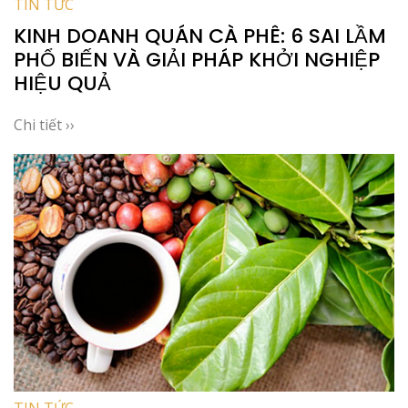
TIN TỨC
KINH DOANH QUÁN CÀ PHÊ: 6 SAI LẦM
PHỔ BIẾN VÀ GIẢI PHÁP KHỞI NGHIỆP
HIỆU QUẢ
Chi tiết ››
TIN TỨC