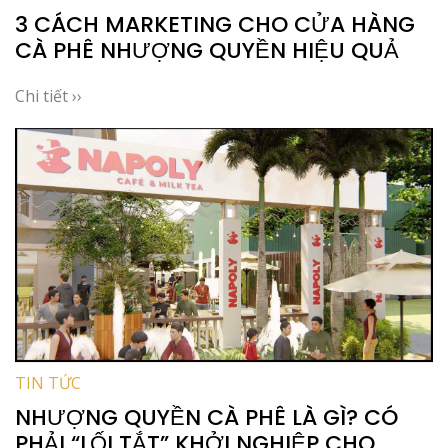
3 CÁCH MARKETING CHO CỬA HÀNG
CÀ PHÊ NHƯỢNG QUYỀN HIỆU QUẢ
Chi tiết ››
TIN TỨC
NHƯỢNG QUYỀN CÀ PHÊ LÀ GÌ? CÓ
PHẢI “LỐI TẮT” KHỞI NGHIỆP CHO