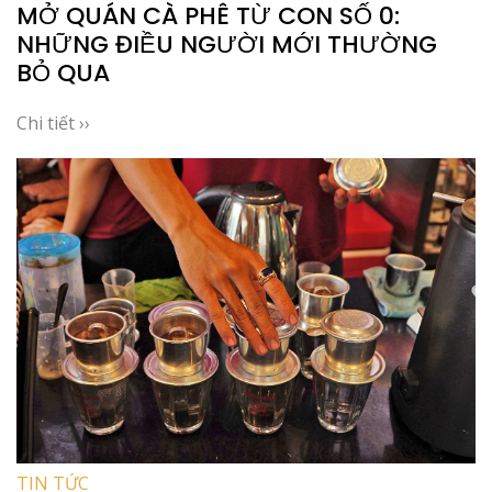
MỞ QUÁN CÀ PHÊ TỪ CON SỐ 0:
NHỮNG ĐIỀU NGƯỜI MỚI THƯỜNG
BỎ QUA
Chi tiết ››
TIN TỨC