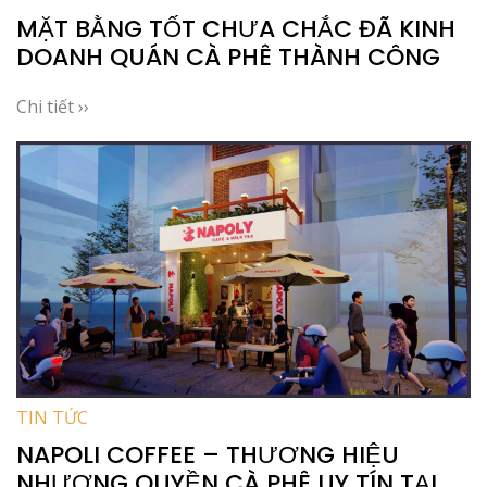
MẶT BẰNG TỐT CHƯA CHẮC ĐÃ KINH
DOANH QUÁN CÀ PHÊ THÀNH CÔNG
Chi tiết ››
TIN TỨC
NAPOLI COFFEE – THƯƠNG HIỆU
NHƯỢNG QUYỀN CÀ PHÊ UY TÍN TẠI