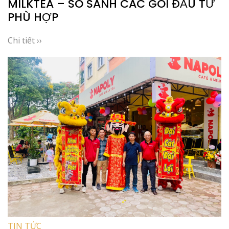
MILKTEA – SO SÁNH CÁC GÓI ĐẦU TƯ
PHÙ HỢP
Chi tiết ››
TIN TỨC