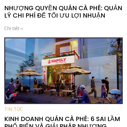
NHƯỢNG QUYỀN QUÁN CÀ PHÊ: QUẢN
LÝ CHI PHÍ ĐỂ TỐI ƯU LỢI NHUẬN
Chi tiết ››
TIN TỨC
KINH DOANH QUÁN CÀ PHÊ: 6 SAI LẦM
PHỔ BIẾN VÀ GIẢI PHÁP NHƯỢNG