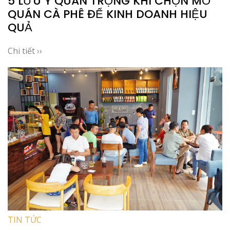
5 LƯU Ý QUAN TRỌNG KHI CHỌN MỞ
QUÁN CÀ PHÊ ĐỂ KINH DOANH HIỆU
QUẢ
Chi tiết ››
TIN TỨC