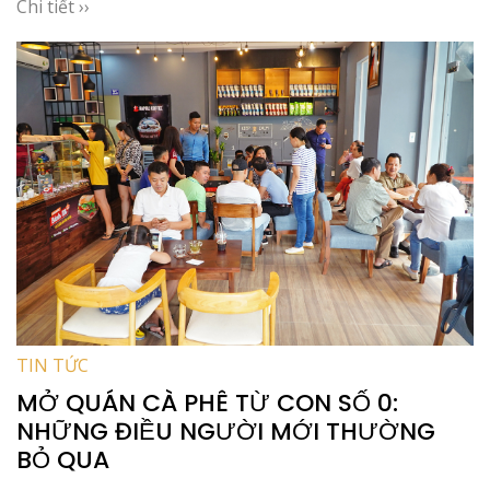
Chi tiết ››
TIN TỨC
MỞ QUÁN CÀ PHÊ TỪ CON SỐ 0:
NHỮNG ĐIỀU NGƯỜI MỚI THƯỜNG
BỎ QUA