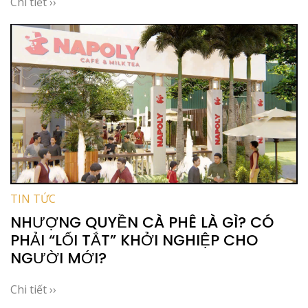
Chi tiết ››
TIN TỨC
NHƯỢNG QUYỀN CÀ PHÊ LÀ GÌ? CÓ
PHẢI “LỐI TẮT” KHỞI NGHIỆP CHO
NGƯỜI MỚI?
Chi tiết ››