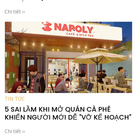
Chi tiết ››
TIN TỨC
5 SAI LẦM KHI MỞ QUÁN CÀ PHÊ
KHIẾN NGƯỜI MỚI DỄ "VỠ KẾ HOẠCH"
Chi tiết ››