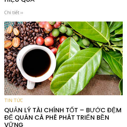
Chi tiết ››
TIN TỨC
QUẢN LÝ TÀI CHÍNH TỐT – BƯỚC ĐỆM
ĐỂ QUÁN CÀ PHÊ PHÁT TRIỂN BỀN
VỮNG