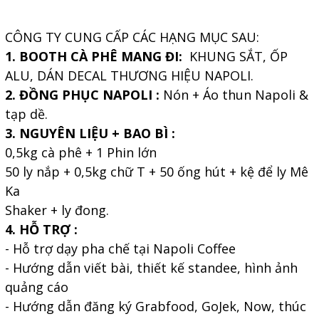
CÔNG TY CUNG CẤP CÁC HẠNG MỤC SAU:
1. BOOTH CÀ PHÊ MANG ĐI:
KHUNG SẮT, ỐP
ALU, DÁN DECAL THƯƠNG HIỆU NAPOLI.
2. ĐỒNG PHỤC NAPOLI :
Nón + Áo thun Napoli &
tạp dề.
3. NGUYÊN LIỆU + BAO BÌ :
0,5kg cà phê + 1 Phin lớn
50 ly nắp + 0,5kg chữ T + 50 ống hút + kệ để ly Mê
Ka
Shaker + ly đong.
4. HỖ TRỢ :
- Hỗ trợ dạy pha chế tại Napoli Coffee
- Hướng dẫn viết bài, thiết kế standee, hình ảnh
quảng cáo
- Hướng dẫn đăng ký Grabfood, GoJek, Now, thúc