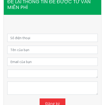
ĐỂ LẠI THÔNG TIN ĐỂ ĐƯỢC TƯ VẤN
MIỄN PHÍ
Đăng ký