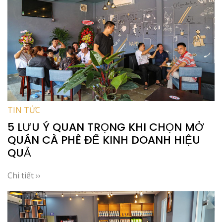
TIN TỨC
5 LƯU Ý QUAN TRỌNG KHI CHỌN MỞ
QUÁN CÀ PHÊ ĐỂ KINH DOANH HIỆU
QUẢ
Chi tiết ››