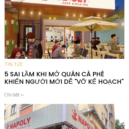
TIN TỨC
5 SAI LẦM KHI MỞ QUÁN CÀ PHÊ
KHIẾN NGƯỜI MỚI DỄ "VỠ KẾ HOẠCH"
Chi tiết ››