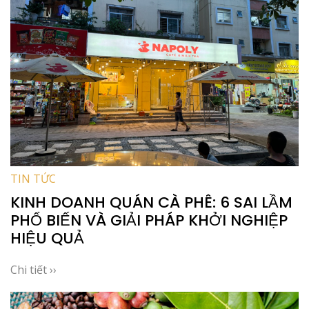
TIN TỨC
KINH DOANH QUÁN CÀ PHÊ: 6 SAI LẦM
PHỔ BIẾN VÀ GIẢI PHÁP KHỞI NGHIỆP
HIỆU QUẢ
Chi tiết ››