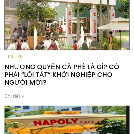
TIN TỨC
NHƯỢNG QUYỀN CÀ PHÊ LÀ GÌ? CÓ
PHẢI “LỐI TẮT” KHỞI NGHIỆP CHO
NGƯỜI MỚI?
Chi tiết ››