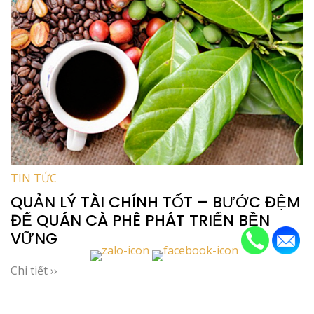
TIN TỨC
QUẢN LÝ TÀI CHÍNH TỐT – BƯỚC ĐỆM
ĐỂ QUÁN CÀ PHÊ PHÁT TRIỂN BỀN
VỮNG
Chi tiết ››