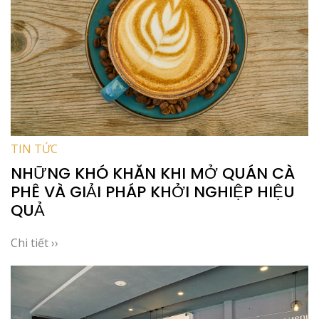
TIN TỨC
NHỮNG KHÓ KHĂN KHI MỞ QUÁN CÀ
PHÊ VÀ GIẢI PHÁP KHỞI NGHIỆP HIỆU
QUẢ
Chi tiết ››