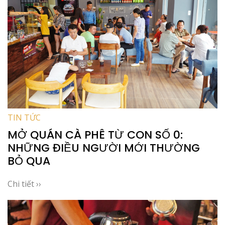
TIN TỨC
MỞ QUÁN CÀ PHÊ TỪ CON SỐ 0:
NHỮNG ĐIỀU NGƯỜI MỚI THƯỜNG
BỎ QUA
Chi tiết ››