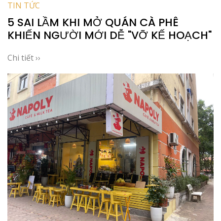
TIN TỨC
5 SAI LẦM KHI MỞ QUÁN CÀ PHÊ
KHIẾN NGƯỜI MỚI DỄ "VỠ KẾ HOẠCH"
Chi tiết ››