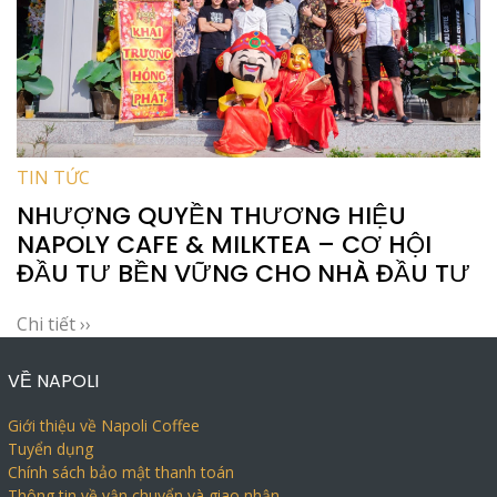
TIN TỨC
NHƯỢNG QUYỀN THƯƠNG HIỆU
NAPOLY CAFE & MILKTEA – CƠ HỘI
ĐẦU TƯ BỀN VỮNG CHO NHÀ ĐẦU TƯ
Chi tiết ››
VỀ NAPOLI
Giới thiệu về Napoli Coffee
Tuyển dụng
Chính sách bảo mật thanh toán
Thông tin về vận chuyển và giao nhận