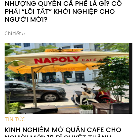
NHƯỢNG QUYỀN CÀ PHÊ LÀ GÌ? CÓ
PHẢI “LỐI TẮT” KHỞI NGHIỆP CHO
NGƯỜI MỚI?
Chi tiết ››
TIN TỨC
KINH NGHIỆM MỞ QUÁN CAFE CHO