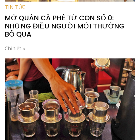
TIN TỨC
MỞ QUÁN CÀ PHÊ TỪ CON SỐ 0:
NHỮNG ĐIỀU NGƯỜI MỚI THƯỜNG
BỎ QUA
Chi tiết ››