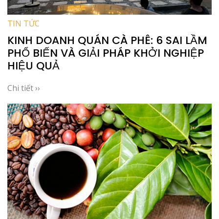
TIN TỨC
KINH DOANH QUÁN CÀ PHÊ: 6 SAI LẦM
PHỔ BIẾN VÀ GIẢI PHÁP KHỞI NGHIỆP
HIỆU QUẢ
Chi tiết ››