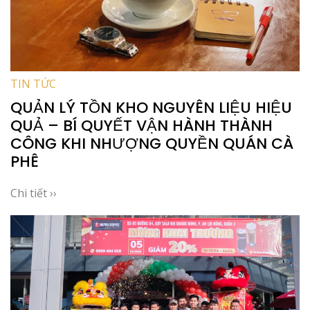
TIN TỨC
QUẢN LÝ TỒN KHO NGUYÊN LIỆU HIỆU
QUẢ – BÍ QUYẾT VẬN HÀNH THÀNH
CÔNG KHI NHƯỢNG QUYỀN QUÁN CÀ
PHÊ
Chi tiết ››