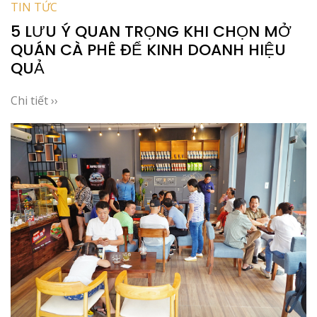
TIN TỨC
5 LƯU Ý QUAN TRỌNG KHI CHỌN MỞ
QUÁN CÀ PHÊ ĐỂ KINH DOANH HIỆU
QUẢ
Chi tiết ››