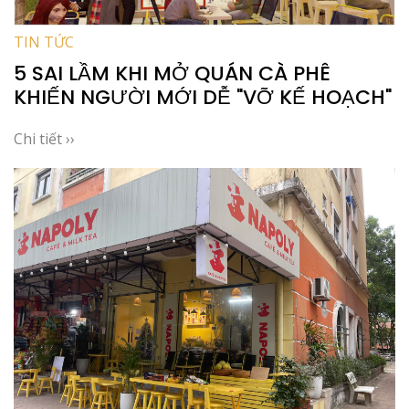
TIN TỨC
5 SAI LẦM KHI MỞ QUÁN CÀ PHÊ
KHIẾN NGƯỜI MỚI DỄ "VỠ KẾ HOẠCH"
Chi tiết ››