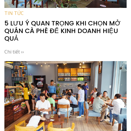
TIN TỨC
5 LƯU Ý QUAN TRỌNG KHI CHỌN MỞ
QUÁN CÀ PHÊ ĐỂ KINH DOANH HIỆU
QUẢ
Chi tiết ››