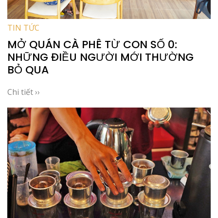
TIN TỨC
MỞ QUÁN CÀ PHÊ TỪ CON SỐ 0:
NHỮNG ĐIỀU NGƯỜI MỚI THƯỜNG
BỎ QUA
Chi tiết ››