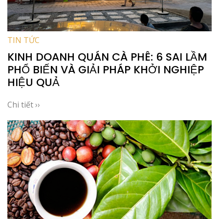
TIN TỨC
KINH DOANH QUÁN CÀ PHÊ: 6 SAI LẦM
PHỔ BIẾN VÀ GIẢI PHÁP KHỞI NGHIỆP
HIỆU QUẢ
Chi tiết ››