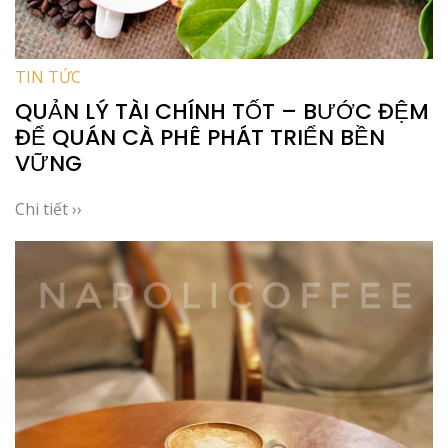
TIN TỨC
QUẢN LÝ TÀI CHÍNH TỐT – BƯỚC ĐỆM
ĐỂ QUÁN CÀ PHÊ PHÁT TRIỂN BỀN
VỮNG
Chi tiết ››