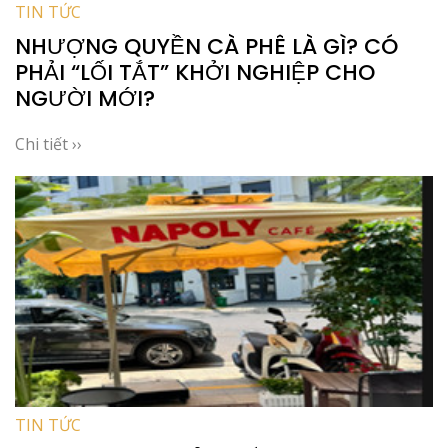
TIN TỨC
NHƯỢNG QUYỀN CÀ PHÊ LÀ GÌ? CÓ
PHẢI “LỐI TẮT” KHỞI NGHIỆP CHO
NGƯỜI MỚI?
Chi tiết ››
TIN TỨC