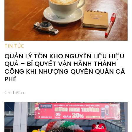
TIN TỨC
QUẢN LÝ TỒN KHO NGUYÊN LIỆU HIỆU
QUẢ – BÍ QUYẾT VẬN HÀNH THÀNH
CÔNG KHI NHƯỢNG QUYỀN QUÁN CÀ
PHÊ
Chi tiết ››