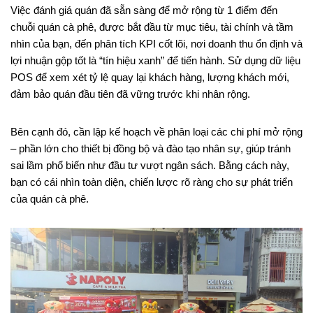
Việc đánh giá quán đã sẵn sàng để mở rộng từ 1 điểm đến
chuỗi quán cà phê, được bắt đầu từ mục tiêu, tài chính và tầm
nhìn của bạn, đến phân tích KPI cốt lõi, nơi doanh thu ổn định và
lợi nhuận gộp tốt là “tín hiệu xanh” để tiến hành. Sử dụng dữ liệu
POS để xem xét tỷ lệ quay lại khách hàng, lượng khách mới,
đảm bảo quán đầu tiên đã vững trước khi nhân rộng.
Bên cạnh đó, cần lập kế hoạch về phân loại các chi phí mở rộng
– phần lớn cho thiết bị đồng bộ và đào tạo nhân sự, giúp tránh
sai lầm phổ biến như đầu tư vượt ngân sách. Bằng cách này,
bạn có cái nhìn toàn diện, chiến lược rõ ràng cho sự phát triển
của quán cà phê.