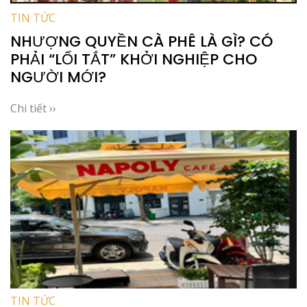
TIN TỨC
NHƯỢNG QUYỀN CÀ PHÊ LÀ GÌ? CÓ
PHẢI “LỐI TẮT” KHỞI NGHIỆP CHO
NGƯỜI MỚI?
Chi tiết ››
TIN TỨC