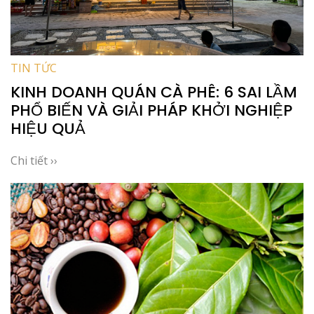
TIN TỨC
KINH DOANH QUÁN CÀ PHÊ: 6 SAI LẦM
PHỔ BIẾN VÀ GIẢI PHÁP KHỞI NGHIỆP
HIỆU QUẢ
Chi tiết ››