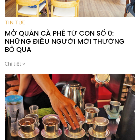
TIN TỨC
MỞ QUÁN CÀ PHÊ TỪ CON SỐ 0:
NHỮNG ĐIỀU NGƯỜI MỚI THƯỜNG
BỎ QUA
Chi tiết ››