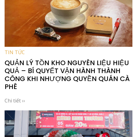
TIN TỨC
QUẢN LÝ TỒN KHO NGUYÊN LIỆU HIỆU
QUẢ – BÍ QUYẾT VẬN HÀNH THÀNH
CÔNG KHI NHƯỢNG QUYỀN QUÁN CÀ
PHÊ
Chi tiết ››