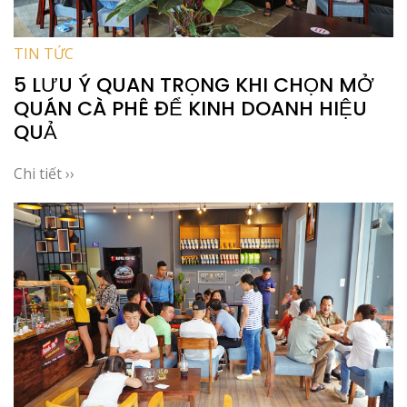
TIN TỨC
5 LƯU Ý QUAN TRỌNG KHI CHỌN MỞ
QUÁN CÀ PHÊ ĐỂ KINH DOANH HIỆU
QUẢ
Chi tiết ››