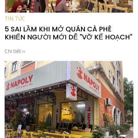
TIN TỨC
5 SAI LẦM KHI MỞ QUÁN CÀ PHÊ
KHIẾN NGƯỜI MỚI DỄ "VỠ KẾ HOẠCH"
Chi tiết ››