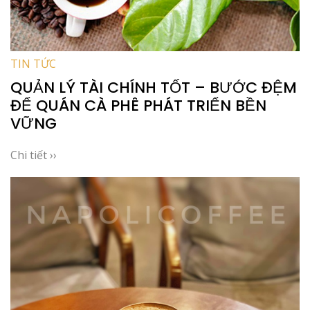
TIN TỨC
QUẢN LÝ TÀI CHÍNH TỐT – BƯỚC ĐỆM
ĐỂ QUÁN CÀ PHÊ PHÁT TRIỂN BỀN
VỮNG
Chi tiết ››