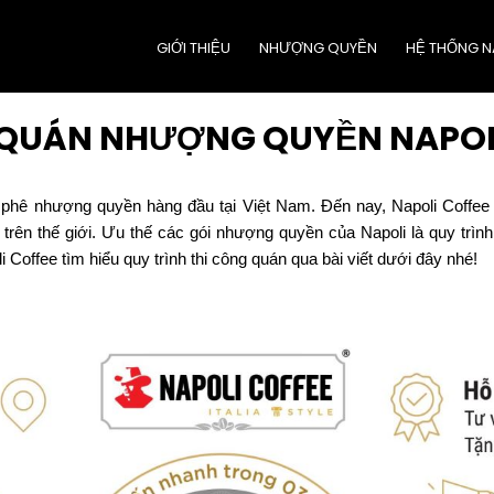
GIỚI THIỆU
NHƯỢNG QUYỀN
HỆ THỐNG N
 QUÁN NHƯỢNG QUYỀN NAPOL
à phê nhượng quyền hàng đầu tại Việt Nam. Đến nay, Napoli Coffe
rên thế giới. Ưu thế các gói nhượng quyền của Napoli là quy trình t
 Coffee tìm hiểu quy trình thi công quán qua bài viết dưới đây nhé!