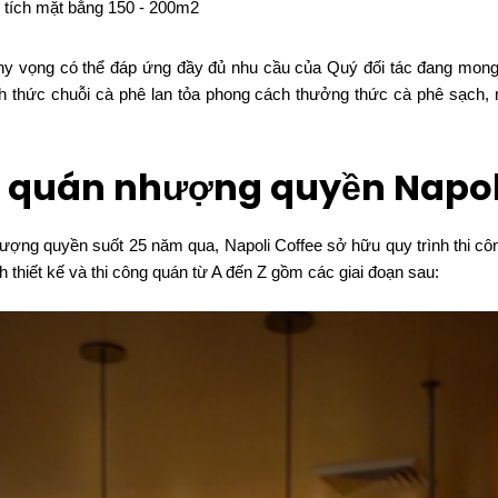
 tích mặt bằng 150 - 200m2
 hy vọng có thể đáp ứng đầy đủ nhu cầu của Quý đối tác đang mong
h thức chuỗi cà phê lan tỏa phong cách thưởng thức cà phê sạch,
ng quán nhượng quyền Napol
hượng quyền suốt 25 năm qua, Napoli Coffee sở hữu quy trình thi c
h thiết kế và thi công quán từ A đến Z gồm các giai đoạn sau: