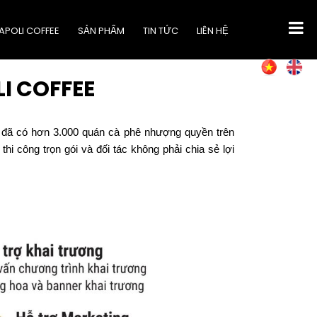
APOLI COFFEE
SẢN PHẨM
TIN TỨC
LIÊN HỆ
I COFFEE
e đã có hơn 3.000 quán cà phê nhượng quyền trên
hi công trọn gói và đối tác không phải chia sẻ lợi