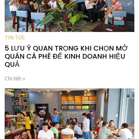
TIN TỨC
5 LƯU Ý QUAN TRỌNG KHI CHỌN MỞ
QUÁN CÀ PHÊ ĐỂ KINH DOANH HIỆU
QUẢ
Chi tiết ››