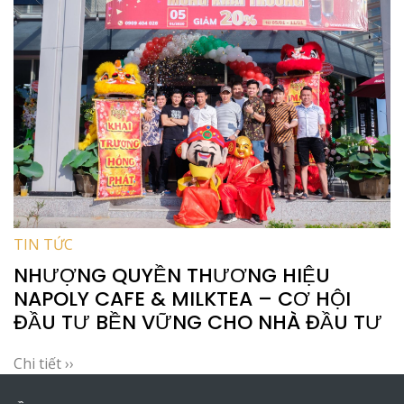
TIN TỨC
NHƯỢNG QUYỀN THƯƠNG HIỆU
NAPOLY CAFE & MILKTEA – CƠ HỘI
ĐẦU TƯ BỀN VỮNG CHO NHÀ ĐẦU TƯ
Chi tiết ››