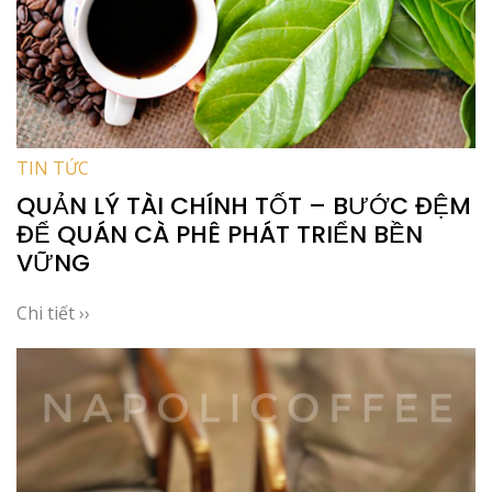
TIN TỨC
QUẢN LÝ TÀI CHÍNH TỐT – BƯỚC ĐỆM
ĐỂ QUÁN CÀ PHÊ PHÁT TRIỂN BỀN
VỮNG
Chi tiết ››