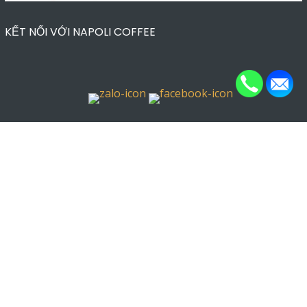
KẾT NỐI VỚI NAPOLI COFFEE
CHÍNH SÁCH
© Copyright
Napoli
. All Rights Reserved
Designed by
Napoli
online: 594
Tổng Truy Cập: 324013753