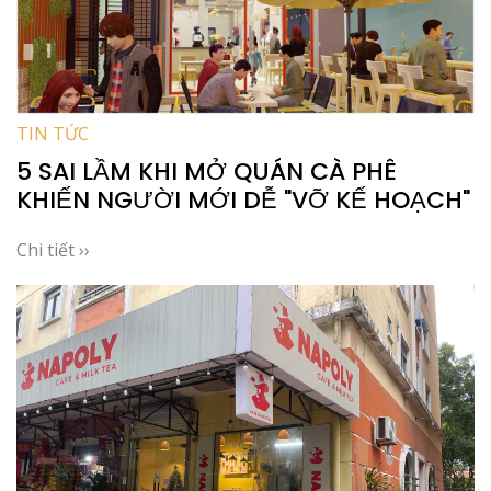
TIN TỨC
5 SAI LẦM KHI MỞ QUÁN CÀ PHÊ
KHIẾN NGƯỜI MỚI DỄ "VỠ KẾ HOẠCH"
Chi tiết ››