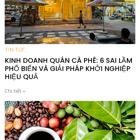
TIN TỨC
KINH DOANH QUÁN CÀ PHÊ: 6 SAI LẦM
PHỔ BIẾN VÀ GIẢI PHÁP KHỞI NGHIỆP
HIỆU QUẢ
Chi tiết ››