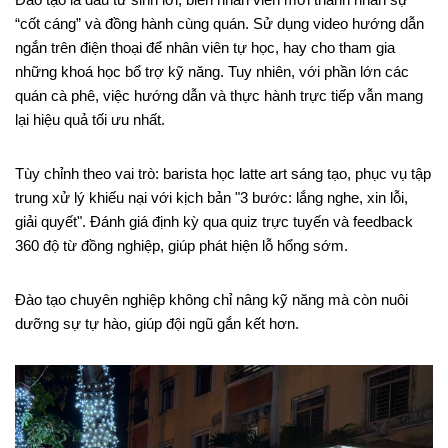
Đào tạo là đầu tư sinh lời, biến nhân viên mới thành nhân sự
“cốt cáng” và đồng hành cùng quán. Sử dụng video hướng dẫn
ngắn trên điện thoại để nhân viên tự học, hay cho tham gia
những khoá học bổ trợ kỹ năng. Tuy nhiên, với phần lớn các
quán cà phê, việc hướng dẫn và thực hành trực tiếp vẫn mang
lại hiệu quả tối ưu nhất.
Tùy chỉnh theo vai trò: barista học latte art sáng tạo, phục vụ tập
trung xử lý khiếu nại với kịch bản "3 bước: lắng nghe, xin lỗi,
giải quyết". Đánh giá định kỳ qua quiz trực tuyến và feedback
360 độ từ đồng nghiệp, giúp phát hiện lỗ hổng sớm.
Đào tạo chuyên nghiệp không chỉ nâng kỹ năng mà còn nuôi
dưỡng sự tự hào, giúp đội ngũ gắn kết hơn.