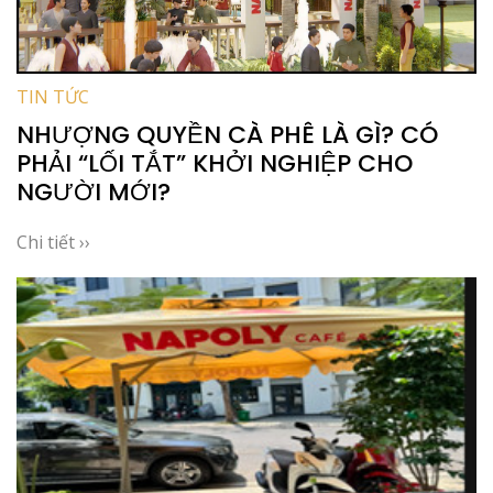
TIN TỨC
NHƯỢNG QUYỀN CÀ PHÊ LÀ GÌ? CÓ
PHẢI “LỐI TẮT” KHỞI NGHIỆP CHO
NGƯỜI MỚI?
Chi tiết ››