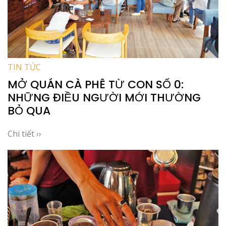
TIN TỨC
MỞ QUÁN CÀ PHÊ TỪ CON SỐ 0:
NHỮNG ĐIỀU NGƯỜI MỚI THƯỜNG
BỎ QUA
Chi tiết ››