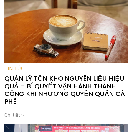
TIN TỨC
QUẢN LÝ TỒN KHO NGUYÊN LIỆU HIỆU
QUẢ – BÍ QUYẾT VẬN HÀNH THÀNH
CÔNG KHI NHƯỢNG QUYỀN QUÁN CÀ
PHÊ
Chi tiết ››