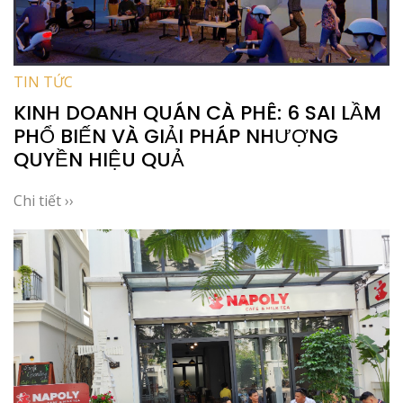
TIN TỨC
KINH DOANH QUÁN CÀ PHÊ: 6 SAI LẦM
PHỔ BIẾN VÀ GIẢI PHÁP NHƯỢNG
QUYỀN HIỆU QUẢ
Chi tiết ››